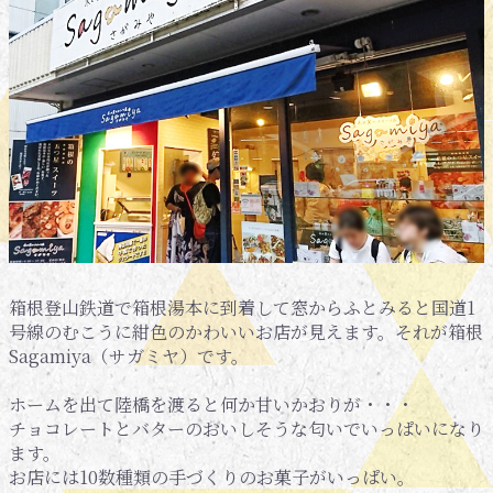
箱根登山鉄道で箱根湯本に到着して窓からふとみると国道1
号線のむこうに紺色のかわいいお店が見えます。それが箱根
Sagamiya（サガミヤ）です。
ホームを出て陸橋を渡ると何か甘いかおりが・・・
チョコレートとバターのおいしそうな匂いでいっぱいになり
ます。
お店には10数種類の手づくりのお菓子がいっぱい。