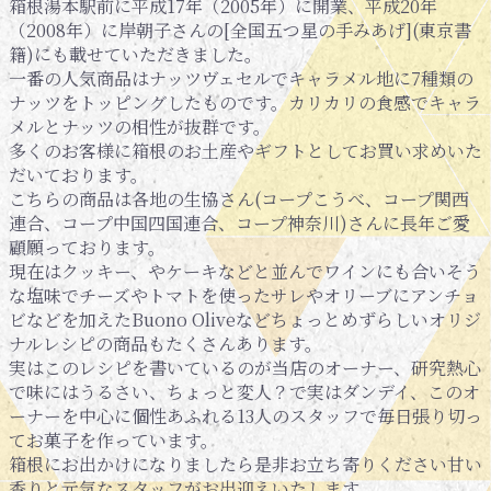
箱根湯本駅前に平成17年（2005年）に開業、平成20年
（2008年）に岸朝子さんの[全国五つ星の手みあげ](東京書
籍)にも載せていただきました。
一番の人気商品はナッツヴェセルでキャラメル地に7種類の
ナッツをトッピングしたものです。カリカリの食感でキャラ
メルとナッツの相性が抜群です。
多くのお客様に箱根のお土産やギフトとしてお買い求めいた
だいております。
こちらの商品は各地の生協さん(コープこうべ、コープ関西
連合、コープ中国四国連合、コープ神奈川)さんに長年ご愛
顧願っております。
現在はクッキー、やケーキなどと並んでワインにも合いそう
な塩味でチーズやトマトを使ったサレやオリーブにアンチョ
ビなどを加えたBuono Oliveなどちょっとめずらしいオリジ
ナルレシピの商品もたくさんあります。
実はこのレシピを書いているのが当店のオーナー、研究熱心
で味にはうるさい、ちょっと変人？で実はダンデイ、このオ
ーナーを中心に個性あふれる13人のスタッフで毎日張り切っ
てお菓子を作っています。
箱根にお出かけになりましたら是非お立ち寄りください甘い
香りと元気なスタッフがお出迎えいたします